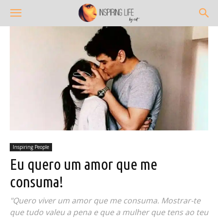
Inspiring People
Eu quero um amor que me
consuma!
"Quero viver um amor que me consuma. Mostrar-te
que tudo valeu a pena e que a mulher que tens ao teu