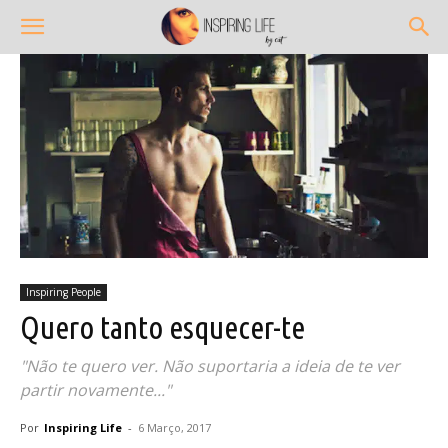
Inspiring People
Quero tanto esquecer-te
"Não te quero ver. Não suportaria a ideia de te ver
partir novamente..."
Por
Inspiring Life
-
6 Março, 2017