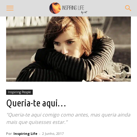
Inspiring People
Queria-te aqui…
"Queria-te aqui comigo como antes, mas queria ainda
mais que quisesses estar.”
Por
Inspiring Life
-
2 Junho, 2017