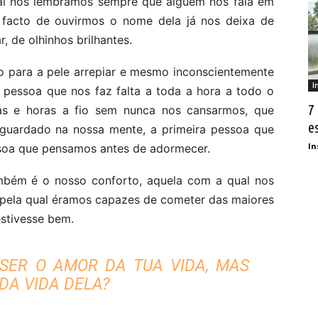
al nos lembramos sempre que alguém nos fala em
 facto de ouvirmos o nome dela já nos deixa de
r, de olhinhos brilhantes.
o para a pele arrepiar e mesmo inconscientemente
I
 pessoa que nos faz falta a toda a hora a todo o
7
s e horas a fio sem nunca nos cansarmos, que
e
guardado na nossa mente, a primeira pessoa que
In
ssoa que pensamos antes de adormecer.
ambém é o nosso conforto, aquela com a qual nos
 pela qual éramos capazes de cometer das maiores
estivesse bem.
SER O AMOR DA TUA VIDA, MAS
DA VIDA DELA?