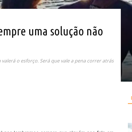
empre uma solução não
 valerá o esforço. Será que vale a pena correr atrás