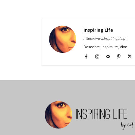
Inspiring Life
https://www.inspiringlife.pt
Descobre, Inspira-te, Vive