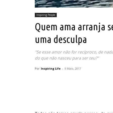
Inspiring People
Quem ama arranja s
uma desculpa
"Se esse amor não for recíproco, de nada
do que não nasceu para ser teu?"
Por
Inspiring Life
-
9 Maio, 2017
Partilhar