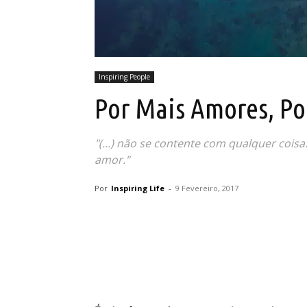
Inspiring People
Por Mais Amores, P
"(...) não se contente com qualquer co
amor."
Por
Inspiring Life
-
9 Fevereiro, 2017
Partilhar