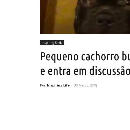
Inspiring Smile
Pequeno cachorro bu
e entra em discussã
Por
Inspiring Life
-
30 Março, 2018
Partilhar