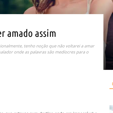
er amado assim
cionalmente, tenho noção que não voltarei a amar
salador onde as palavras são medíocres para o