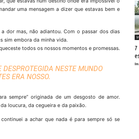
jar, que estavas num destino onde era impossível o
 mandar uma mensagem a dizer que estavas bem e
r a dor mas, não adiantou. Com o passar dos dias
I
as sim embora da minha vida.
7
. Esqueceste todos os nossos momentos e promessas.
e
In
E DESPROTEGIDA NESTE MUNDO
TES ERA NOSSO.
para sempre” originada de um desgosto de amor.
a loucura, da cegueira e da paixão.
continuei a achar que nada é para sempre só se