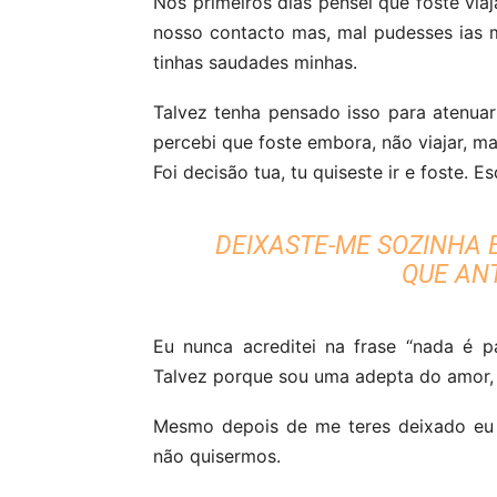
Nos primeiros dias pensei que foste via
nosso contacto mas, mal pudesses ias
tinhas saudades minhas.
Talvez tenha pensado isso para atenua
percebi que foste embora, não viajar, m
Foi decisão tua, tu quiseste ir e foste
DEIXASTE-ME SOZINHA 
QUE AN
Eu nunca acreditei na frase “nada é 
Talvez porque sou uma adepta do amor, d
Mesmo depois de me teres deixado eu 
não quisermos.