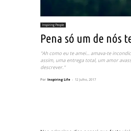
Inspiring People
Pena só um de nós t
"Ah como eu te amei... amava-te incondi
assim, uma entrega total, um amor avas
descrever."
Por
Inspiring Life
-
12 Julho, 2017
Partilhar