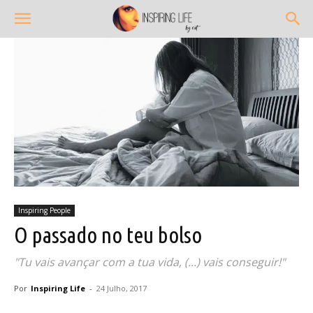
Inspiring People
O passado no teu bolso
"Tu vais avançar com a tua vida, (...) vais conseguir!"
Por
Inspiring Life
-
24 Julho, 2017