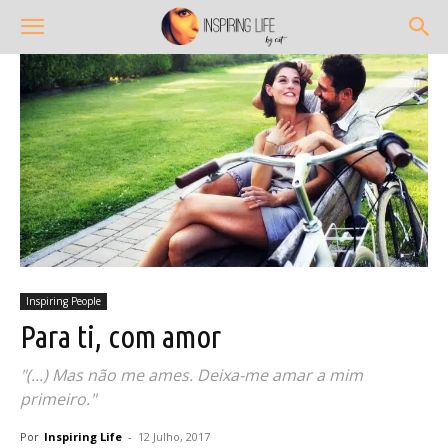
Inspiring People
Para ti, com amor
"(...) Mas não me ames. Deixa-me amar a mim
primeiro."
Por
Inspiring Life
-
12 Julho, 2017