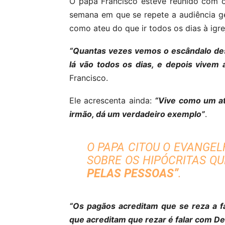
O papa Francisco esteve reunido com os 
semana em que se repete a audiência ger
como ateu do que ir todos os dias à igrej
“Quantas vezes vemos o escândalo des
lá vão todos os dias, e depois vivem 
Francisco.
Ele acrescenta ainda:
“Vive como um ate
irmão, dá um verdadeiro exemplo”
.
O PAPA CITOU O EVANGEL
SOBRE OS HIPÓCRITAS Q
PELAS PESSOAS”
.
“Os pagãos acreditam que se reza a fal
que acreditam que rezar é falar com De