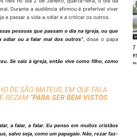
fiéis no dia 2 de Janeiro, quarta-feira, o dia da
al. Durante a audiência afirmou é preferível viver
a e passar a vida a odiar e a criticar os outros.
sas pessoas que passam o dia na igreja, ou que
I
a odiar ou a falar mal dos outros”
, disse o papa
7
e
u. Se vais à igreja, então vive como filho, como
In
HO DE SÃO MATEUS, EM QUE FALA
UE REZAM
“PARA SER BEM VISTOS
ar, a falar, a falar. Eu penso em muitos cristãos
us, salvo seja, como um papagaio. Não, rezar faz-