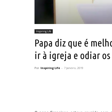
Inspiring Life
Papa diz que é melh
ir à igreja e odiar o
Por
Inspiring Life
-
7 Janeiro, 2019
Partilhar