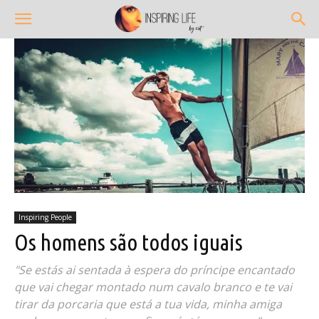
Inspiring People
Os homens são todos iguais
"Se estás ai sentada à espera do príncipe encantado
que vai chegar montado num cavalo branco e te vai
tirar da porcaria que está a tua vida, minha amiga