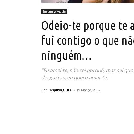
Inspiring People
Odeio-te porque te 
fui contigo o que nã
ninguém…
"Eu amei-te, não sei porquê, mas sei que
desgostos, eu quero amar-te."
Por
Inspiring Life
-
19 Março, 2017
Partilhar