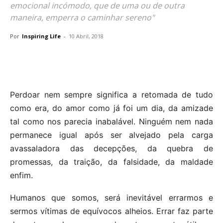
emocional incómodo, que de uma ou de outra
maneira, emperra o caminhar sereno"
Por
Inspiring Life
-
10 Abril, 2018
Perdoar nem sempre significa a retomada de tudo
como era, do amor como já foi um dia, da amizade
tal como nos parecia inabalável. Ninguém nem nada
permanece igual após ser alvejado pela carga
avassaladora das decepções, da quebra de
promessas, da traição, da falsidade, da maldade
enfim.
Humanos que somos, será inevitável errarmos e
sermos vítimas de equívocos alheios. Errar faz parte