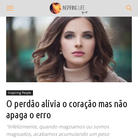
Inspiring People
O perdão alivia o coração mas não
apaga o erro
"Infelizmente, quando magoamos ou somos
magoados, acabamos acumulando um peso