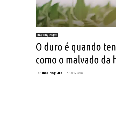
Inspiring People
O duro é quando ten
como o malvado da h
Por
Inspiring Life
-
7 Abril, 2018
Partilhar