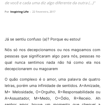
de você e cada uma diz algo diferente da outra (...)"
Por
Inspiring Life
-
22 Fevereiro, 2017
Já se sentiu confuso (a)? Porque eu estou!
Nós só nos decepcionamos ou nos magoamos com
pessoas que significaram algo para nós, pessoas no
qual nunca sentimos nada não há como ela nos
decepcionarem ou magoarem
O quão complexo é o amor, uma palavra de quatro
letras, porém uma infinidade de sentidos. A=Amizade,
M= Melosidade, O=Orgulho, R=Responsabilidade ou
A=Assustador, M=Medo, O=Ódio, R=Receio. Ah
senhor amor, houve um momento que cheguei a