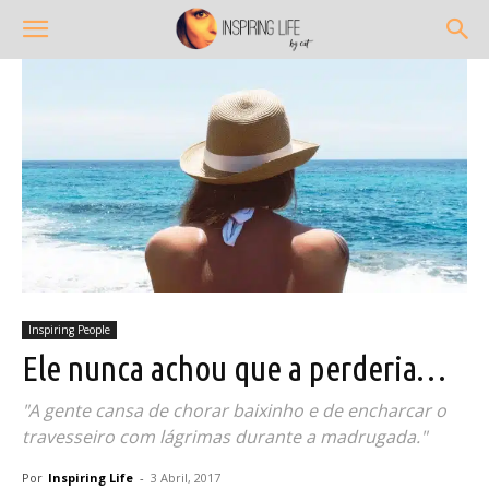
Inspiring People
Ele nunca achou que a perderia…
"A gente cansa de chorar baixinho e de encharcar o
travesseiro com lágrimas durante a madrugada."
Por
Inspiring Life
-
3 Abril, 2017