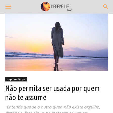
Inspiring People
Não permita ser usada por quem
não te assume
"Entenda que se o outro quer, não existe orgulho,
distância, faça chuva de meteoro ou um sol