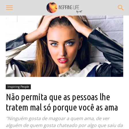
Inspiring People
Não permita que as pessoas lhe
tratem mal só porque você as ama
"Ninguém gosta de magoar a quem ama, de ver
alguém de quem gosta chateado por algo que saiu da