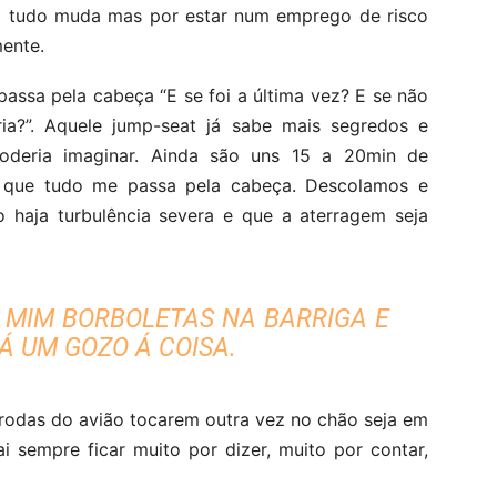
o tudo muda mas por estar num emprego de risco
mente.
passa pela cabeça “E se foi a última vez? E se não
ia?”. Aquele jump-seat já sabe mais segredos e
oderia imaginar. Ainda são uns 15 a 20min de
 que tudo me passa pela cabeça. Descolamos e
 haja turbulência severa e que a aterragem seja
M MIM BORBOLETAS NA BARRIGA E
Á UM GOZO Á COISA.
rodas do avião tocarem outra vez no chão seja em
ai sempre ficar muito por dizer, muito por contar,