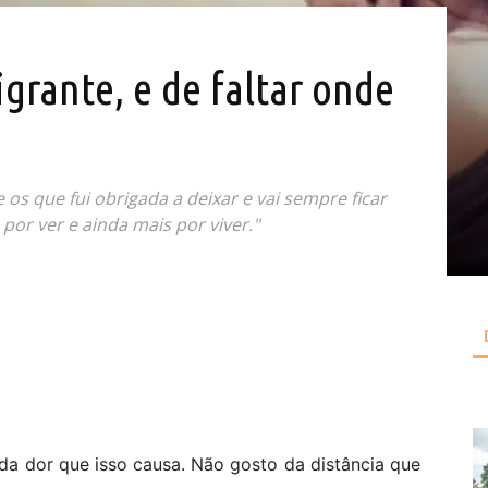
grante, e de faltar onde
s que fui obrigada a deixar e vai sempre ficar
por ver e ainda mais por viver."
da dor que isso causa. Não gosto da distância que