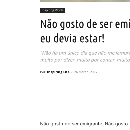
Inspiring People
Não gosto de ser emi
eu devia estar!
"Não há um único dia que não me lembre o
muito por dizer, muito por contar, muito 
Por
Inspiring Life
-
26 Março, 2017
Partilhar
Não gosto de ser emigrante. Não gosto 