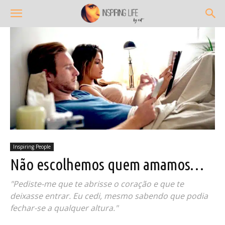
Inspiring People
Não escolhemos quem amamos…
"Pediste-me que te abrisse o coração e que te
deixasse entrar. Eu cedi, mesmo sabendo que podia
fechar-se a qualquer altura."