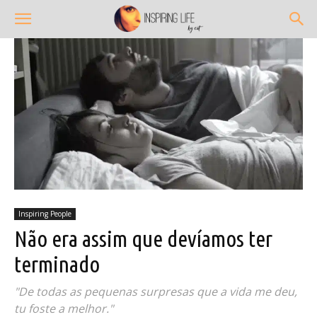
Inspiring People
Não era assim que devíamos ter
terminado
"De todas as pequenas surpresas que a vida me deu,
tu foste a melhor."