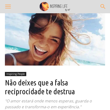
Inspiring People
Não deixes que a falsa
reciprocidade te destrua
"O amor estará onde menos esperas, guarda o
passado e transforma-o em experiência."