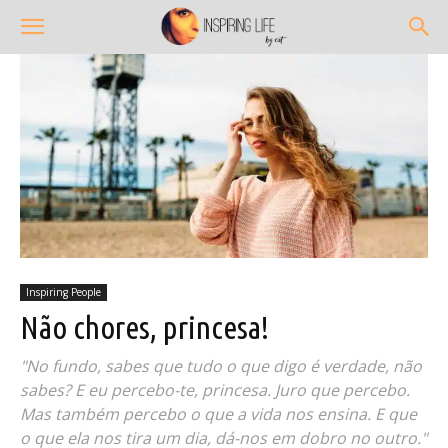
Inspiring People
Não chores, princesa!
"No fundo, sabes que tudo o que digo é verdade, não
sabes? E eu percebo-te, princesa. Juro que percebo.
Mas também percebo o que a vida nos ensina. E que
o que ela nos tira um dia, dá-nos em dobro no outro."