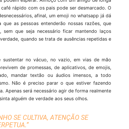
res podem esperar. Almoço com um amigo de longa
e café rápido com os pais pode ser desmarcado. O
esnecessários, afinal, um emoji no whatsapp já dá
a que as pessoas entenderão nossas razões, que
, sem que seja necessário ficar mantendo laços
verdade, quando se trata de ausências repetidas e
 sustentar no vácuo, no vazio, em vias de mão
revivem de promessas, de aplicativos, de emojis,
dado, mandar textão ou áudios imensos, a todo
mo. Não é preciso parar o que estiver fazendo
a. Apenas será necessário agir de forma realmente
sinta alguém de verdade aos seus olhos.
NHO SE CULTIVA, ATENÇÃO SE
ERPETUA.”