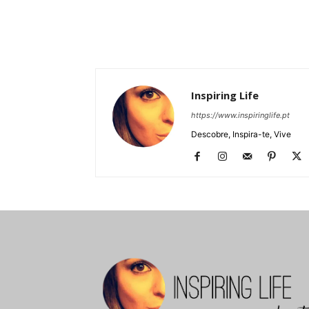
Inspiring Life
https://www.inspiringlife.pt
Descobre, Inspira-te, Vive