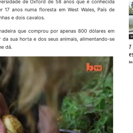
ersidade de Oxford de 58 anos que é conhecida
ver 17 anos numa floresta em West Wales, País de
nhas e dois cavalos.
madeira que comprou por apenas 800 dólares em
I
 da sua horta e dos seus animais, alimentando-se
7
he dá.
e
In