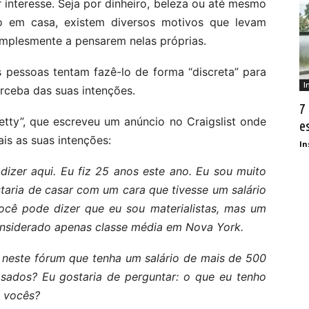
interesse. Seja por dinheiro, beleza ou até mesmo
o em casa, existem diversos motivos que levam
mplesmente a pensarem nelas próprias.
s pessoas tentam fazê-lo de forma “discreta” para
I
erceba das suas intenções.
7
etty”, que escreveu um anúncio no Craigslist onde
e
is as suas intenções:
In
izer aqui. Eu fiz 25 anos este ano. Eu sou muito
staria de casar com um cara que tivesse um salário
ocê pode dizer que eu sou materialistas, mas um
considerado apenas classe média em Nova York.
 neste fórum que tenha um salário de mais de 500
asados? Eu gostaria de perguntar: o que eu tenho
 vocês?