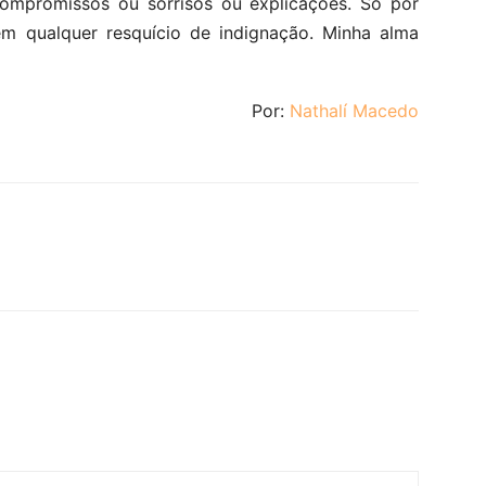
compromissos ou sorrisos ou explicações. Só por
em qualquer resquício de indignação. Minha alma
Por:
Nathalí Macedo