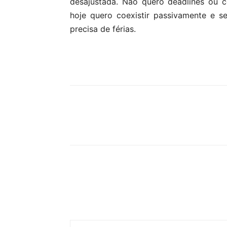
desajustada. Não quero deadlines ou 
hoje quero coexistir passivamente e s
precisa de férias.
Partilhar