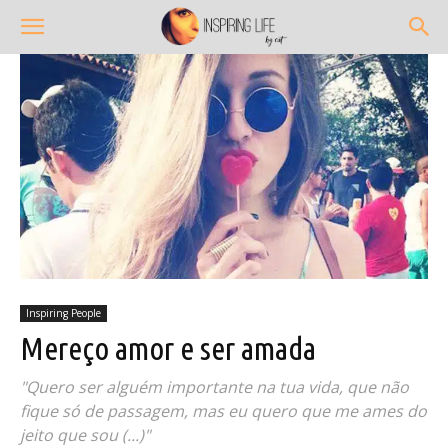
Inspiring People
Mereço amor e ser amada
"Quero ser alguém importante na tua vida, que não
fique só de passagem, mas eu quero que me ames do
jeito que sou (...)"