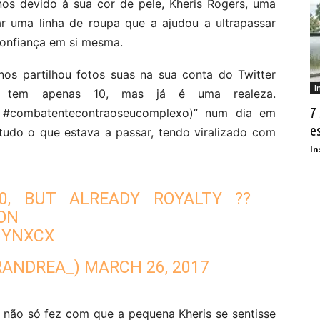
nos devido à sua cor de pele, Kheris Rogers, uma
ar uma linha de roupa que a ajudou a ultrapassar
confiança em si mesma.
s partilhou fotos suas na sua conta do Twitter
I
ã tem apenas 10, mas já é uma realeza.
7
– #combatentecontraoseucomplexo)” num dia em
e
tudo o que estava a passar, tendo viralizado com
In
0, BUT ALREADY ROYALTY ??
ON
HYNXCX
RANDREA_)
MARCH 26, 2017
 não só fez com que a pequena Kheris se sentisse