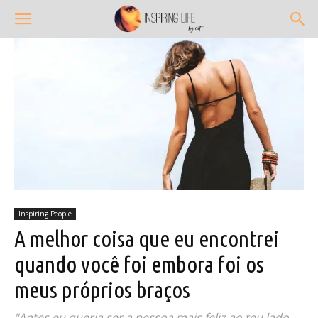
Inspiring People
A melhor coisa que eu encontrei
quando você foi embora foi os
meus próprios braços
"Antes eu queria ser a pessoa mais feliz ao teu lado,