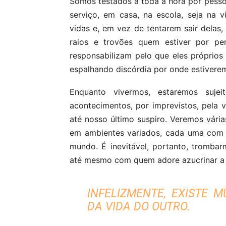
Somos testados a toda a hora por pesso
serviço, em casa, na escola, seja na 
vidas e, em vez de tentarem sair delas,
raios e trovões quem estiver por pe
responsabilizam pelo que eles próprio
espalhando discórdia por onde estivere
Enquanto vivermos, estaremos suje
acontecimentos, por imprevistos, pela 
até nosso último suspiro. Veremos vár
em ambientes variados, cada uma com 
mundo. É inevitável, portanto, tromb
até mesmo com quem adore azucrinar a p
INFELIZMENTE, EXISTE 
DA VIDA DO OUTRO.