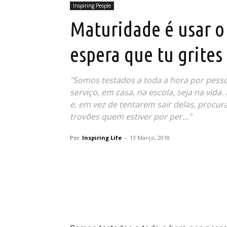
Inspiring People
Maturidade é usar o
espera que tu grites
"Somos testados a toda a hora por pesso
serviço, em casa, na escola, seja na vid
e, em vez de tentarem sair delas, procur
trovões quem estiver por per..."
Por
Inspiring Life
-
13 Março, 2018
Partilhar