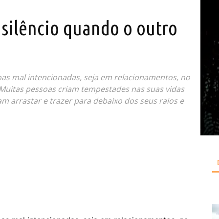
 silêncio quando o outro
as mal intencionadas, seja em relacionamentos, no
a. Muitas pessoas criam tempestades nas suas vidas
am arrastar e trazer para debaixo dos seus raios e