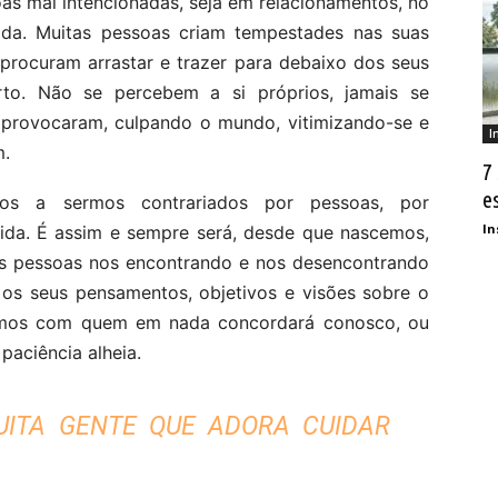
as mal intencionadas, seja em relacionamentos, no
vida. Muitas pessoas criam tempestades nas suas
 procuram arrastar e trazer para debaixo dos seus
rto. Não se percebem a si próprios, jamais se
s provocaram, culpando o mundo, vitimizando-se e
I
m.
7
e
itos a sermos contrariados por pessoas, por
In
vida. É assim e sempre será, desde que nascemos,
ias pessoas nos encontrando e nos desencontrando
os seus pensamentos, objetivos e visões sobre o
armos com quem em nada concordará conosco, ou
aciência alheia.
MUITA GENTE QUE ADORA CUIDAR