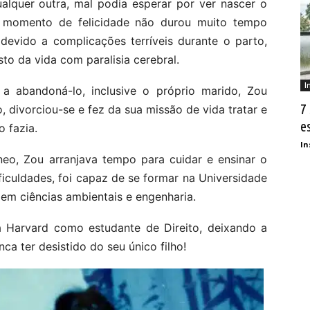
quer outra, mal podia esperar por ver nascer o
se momento de felicidade não durou muito tempo
evido a complicações terríveis durante o parto,
sto da vida com paralisia cerebral.
I
a abandoná-lo, inclusive o próprio marido, Zou
7
so, divorciou-se e fez da sua missão de vida tratar e
e
 fazia.
In
o, Zou arranjava tempo para cuidar e ensinar o
ficuldades, foi capaz de se formar na Universidade
m ciências ambientais e engenharia.
a Harvard como estudante de Direito, deixando a
ca ter desistido do seu único filho!