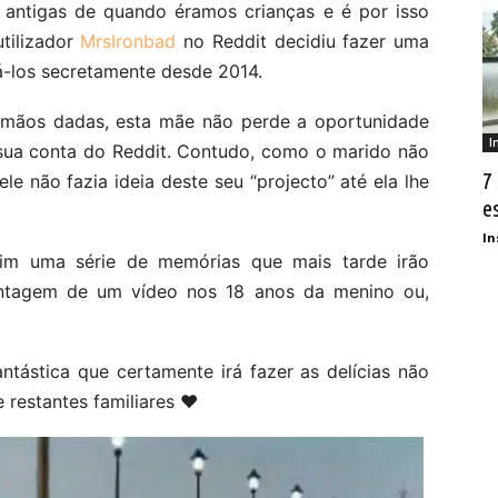
 antigas de quando éramos crianças e é por isso
ilizador
MrsIronbad
no Reddit decidiu fazer uma
fá-los secretamente desde 2014.
mãos dadas, esta mãe não perde a oportunidade
I
 sua conta do Reddit. Contudo, como o marido não
7
le não fazia ideia deste seu “projecto” até ela lhe
e
In
sim uma série de memórias que mais tarde irão
ntagem de um vídeo nos 18 anos da menino ou,
tástica que certamente irá fazer as delícias não
 restantes familiares ❤