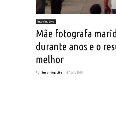
Inspiring Love
Mãe fotografa marid
durante anos e o res
melhor
Por
Inspiring Life
-
6 Abril, 2018
Partilhar