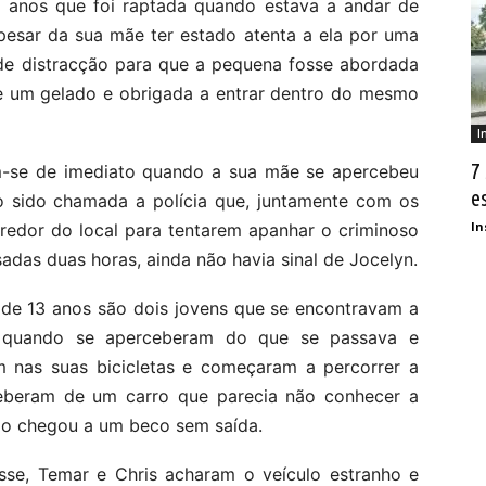
 anos que foi raptada quando estava a andar de
Apesar da sua mãe ter estado atenta a ela por uma
 de distracção para que a pequena fosse abordada
e um gelado e obrigada a entrar dentro do mesmo
I
7
-se de imediato quando a sua mãe se apercebeu
e
o sido chamada a polícia que, juntamente com os
In
redor do local para tentarem apanhar o criminoso
das duas horas, ainda não havia sinal de Jocelyn.
 de 13 anos são dois jovens que se encontravam a
s quando se aperceberam do que se passava e
m nas suas bicicletas e começaram a percorrer a
rceberam de um carro que parecia não conhecer a
do chegou a um beco sem saída.
sse, Temar e Chris acharam o veículo estranho e