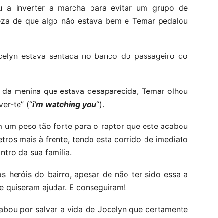
ou a inverter a marcha para evitar um grupo de
rteza de que algo não estava bem e Temar pedalou
ocelyn estava sentada no banco do passageiro do
 da menina que estava desaparecida, Temar olhou
er-te” (“
i’m watching you
“).
m um peso tão forte para o raptor que este acabou
tros mais à frente, tendo esta corrido de imediato
tro da sua família.
s heróis do bairro, apesar de não ter sido essa a
te quiseram ajudar. E conseguiram!
bou por salvar a vida de Jocelyn que certamente