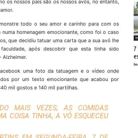
o os nossos pais são os nossos avós, no entanto,
 amor.
emonstre todo o seu amor e carinho para com os
ia numa homenagem emocionante, como foi o caso
I
s, que decidiu tatuar uma carta que a sua avó lhe
7
faculdade, após descobrir que esta tinha sido
e
 Alzheimer.
In
Facebook uma foto da tatuagem e o vídeo onde
ados por um texto emocionante que acabou por
40 mil gostos e 140 mil partilhas.
DO MAIS VEZES, AS COMIDAS
MA COISA TINHA, A VÓ ESQUECEU
RTINS
EM
SEGUNDA-FEIRA, 7 DE