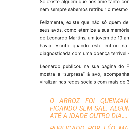
Se existe alguém que nos ame tanto com
nem sempre sabemos retribuir o mesmo
Felizmente, existe que não só quem d
seus avós, como eternize a sua memór
de Leonardo Martins, um jovem de 19 ano
havia escrito quando este entrou na 
diagnosticada com uma doença terrível –
Leonardo publicou na sua página do 
mostra a “surpresa” à avó, acompanh
viralizar nas redes sociais com mais de 3
O ARROZ FOI QUEIMAN
FICANDO SEM SAL. ALGU
ATÉ A IDADE OUTRO DIA….
PUBLICADO POR
LÉO MA