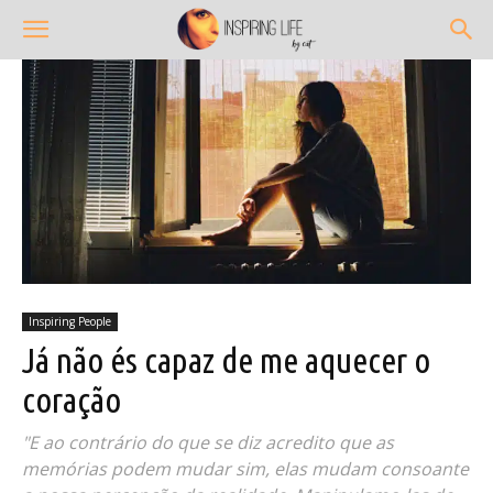
Inspiring People
Já não és capaz de me aquecer o
coração
"E ao contrário do que se diz acredito que as
memórias podem mudar sim, elas mudam consoante