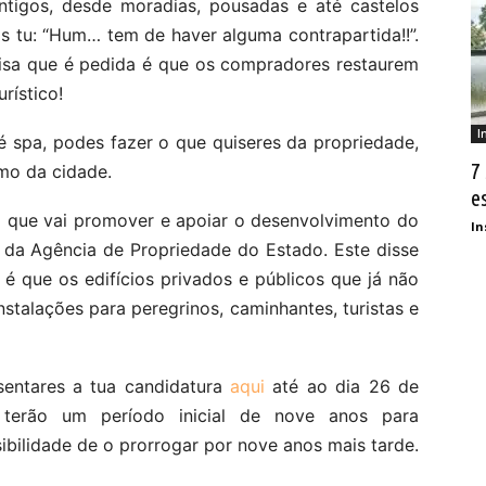
 antigos, desde moradias, pousadas e até castelos
 tu: “Hum… tem de haver alguma contrapartida!!”.
coisa que é pedida é que os compradores restaurem
rístico!
I
é spa, podes fazer o que quiseres da propriedade,
7
smo da cidade.
e
va que vai promover e apoiar o desenvolvimento do
In
i da Agência de Propriedade do Estado. Este disse
é que os edifícios privados e públicos que já não
stalações para peregrinos, caminhantes, turistas e
esentares a tua candidatura
aqui
até ao dia 26 de
 terão um período inicial de nove anos para
ibilidade de o prorrogar por nove anos mais tarde.