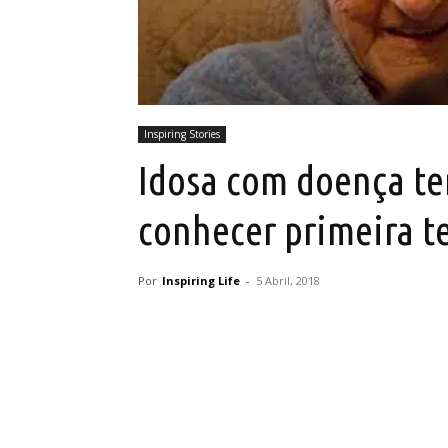
Inspiring Stories
Idosa com doença te
conhecer primeira t
Por
Inspiring Life
-
5 Abril, 2018
Partilhar