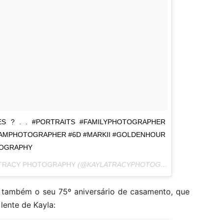
 ? . . #PORTRAITS #FAMILYPHOTOGRAPHER
AMPHOTOGRAPHER #6D #MARKII #GOLDENHOUR
TOGRAPHY
 TRACY PHOTOGRAPHY
(@KAYLATRACYPHOTOGRAPHY) A
4 DE FE
u também o seu 75º aniversário de casamento, que
lente de Kayla: