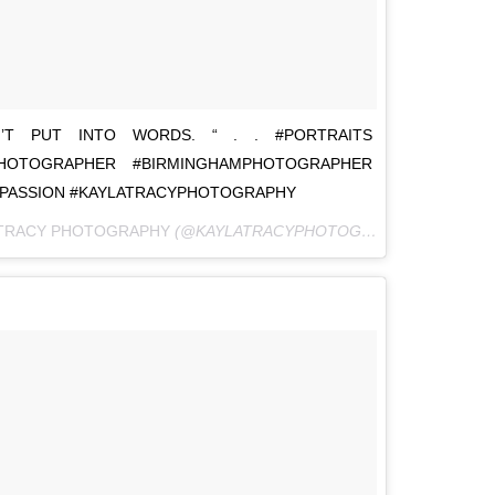
’T PUT INTO WORDS. “ . . #PORTRAITS
PHOTOGRAPHER #BIRMINGHAMPHOTOGRAPHER
YPASSION #KAYLATRACYPHOTOGRAPHY
 TRACY PHOTOGRAPHY
(@KAYLATRACYPHOTOGRAPHY) A
11 DE M