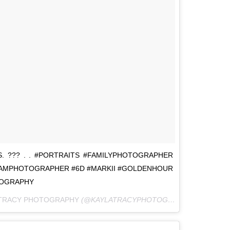
. ??? . . #PORTRAITS #FAMILYPHOTOGRAPHER
AMPHOTOGRAPHER #6D #MARKII #GOLDENHOUR
TOGRAPHY
 TRACY PHOTOGRAPHY
(@KAYLATRACYPHOTOGRAPHY) A
4 DE FE