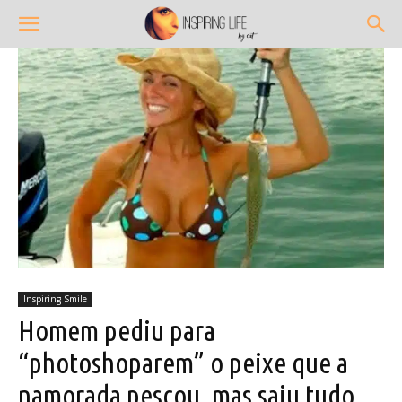
Inspiring Smile
Homem pediu para
“photoshoparem” o peixe que a
namorada pescou, mas saiu tudo