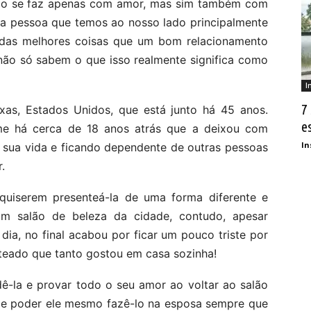
não se faz apenas com amor, mas sim também com
a pessoa que temos ao nosso lado principalmente
das melhores coisas que um bom relacionamento
não só sabem o que isso realmente significa como
I
7
as, Estados Unidos, que está junto há 45 anos.
e
ame há cerca de 18 anos atrás que a deixou com
In
a sua vida e ficando dependente de outras pessoas
.
 quiserem presenteá-la de uma forma diferente e
um salão de beleza da cidade, contudo, apesar
ia, no final acabou por ficar um pouco triste por
nteado que tanto gostou em casa sozinha!
ê-la e provar todo o seu amor ao voltar ao salão
o e poder ele mesmo fazê-lo na esposa sempre que