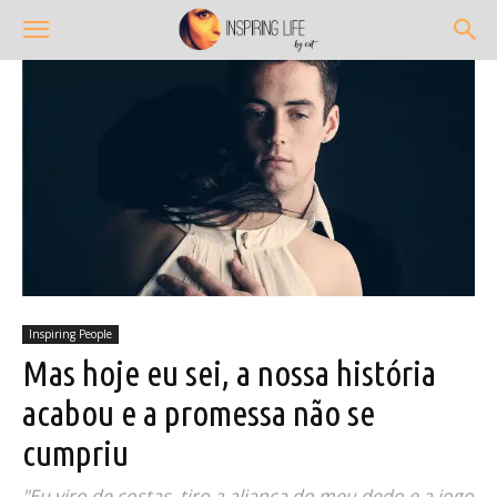
Inspiring People
Mas hoje eu sei, a nossa história
acabou e a promessa não se
cumpriu
"Eu viro de costas, tiro a aliança do meu dedo e a jogo