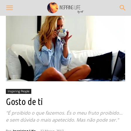
Inspiring People
Gosto de ti
"É proibido o que fazemos. És o meu fruto proibido...
e sem dúvida o mais apetecido. Mas não pode ser."
Por
Inspiring Life
-
12 Março, 2017