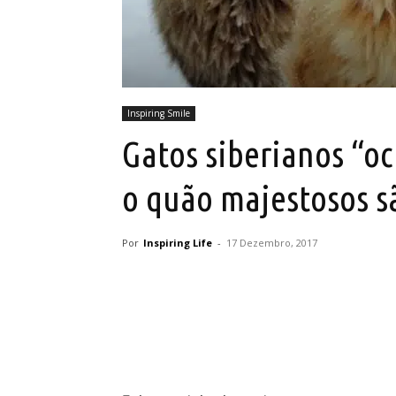
Inspiring Smile
Gatos siberianos “o
o quão majestosos s
Por
Inspiring Life
-
17 Dezembro, 2017
Partilhar