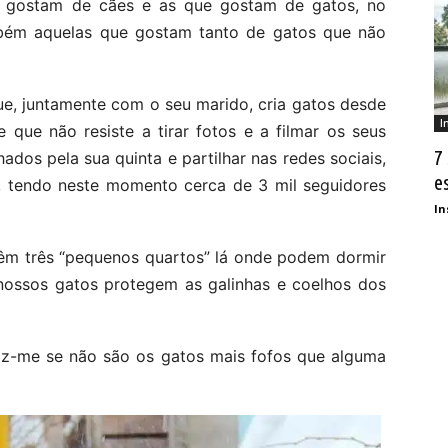
e gostam de cães e as que gostam de gatos, no
ambém aquelas que gostam tanto de gatos que não
ue, juntamente com o seu marido, cria gatos desde
I
 que não resiste a tirar fotos e a filmar os seus
7
dos pela sua quinta e partilhar nas redes sociais,
e
, tendo neste momento cerca de 3 mil seguidores
In
Têm três “pequenos quartos” lá onde podem dormir
nossos gatos protegem as galinhas e coelhos dos
diz-me se não são os gatos mais fofos que alguma