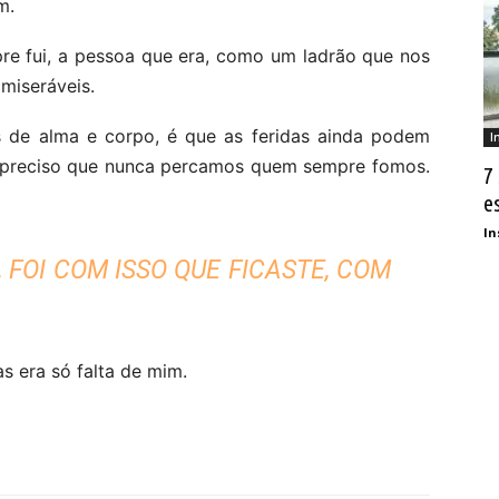
m.
re fui, a pessoa que era, como um ladrão que nos
miseráveis.
 de alma e corpo, é que as feridas ainda podem
I
, é preciso que nunca percamos quem sempre fomos.
7
e
In
 FOI COM ISSO QUE FICASTE, COM
s era s
ó falta de mim.