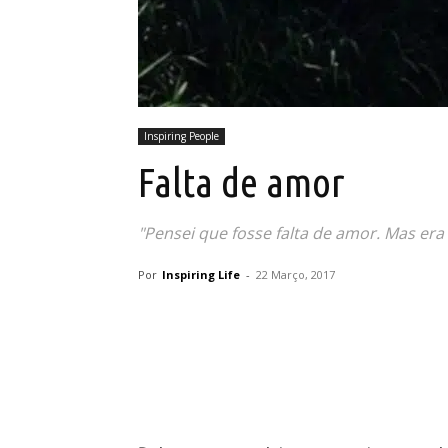
Inspiring People
Falta de amor
"Pensei que fosse falta de amor. Mas era 
Por
Inspiring Life
-
22 Março, 2017
Partilhar