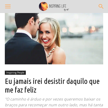
Inspiring People
Eu jamais irei desistir daquilo que
me faz feliz
"O caminho é árduo e por vezes queremos baixar os
braços para recomeçar num outro lado, mas há tanta