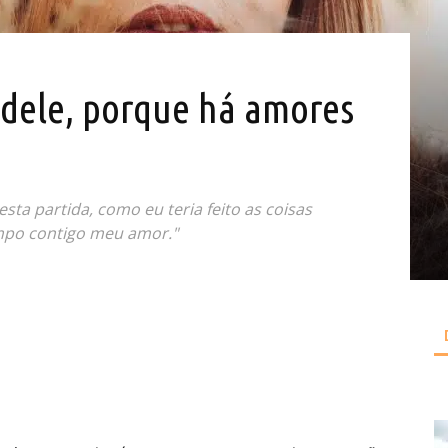
dele, porque há amores
sta partida, como eu teria feito as coisas
empo contigo meu amor."