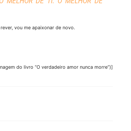
 O MELHOR DE TI. O MELHOR DE
e rever, vou me apaixonar de novo.
nagem do livro “O verdadeiro amor nunca morre”)]