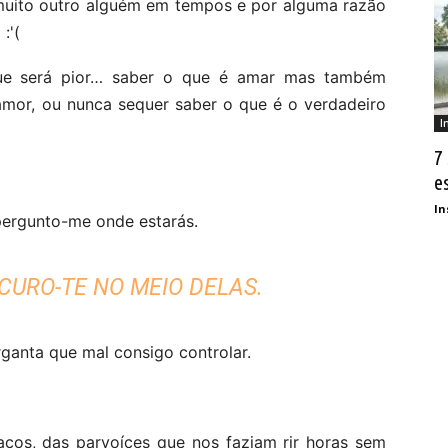
muito outro alguém em tempos e por alguma razão
:'(
que será pior… saber o que é amar mas também
 amor, ou nunca sequer saber o que é o verdadeiro
I
7
e
In
pergunto-me onde estarás.
CURO-TE NO MEIO DELAS.
ganta que mal consigo controlar.
raços, das parvoíces que nos faziam rir horas sem