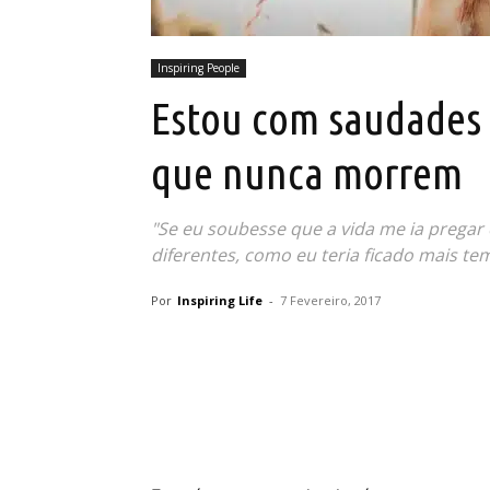
Inspiring People
Estou com saudades 
que nunca morrem
"Se eu soubesse que a vida me ia pregar e
diferentes, como eu teria ficado mais t
Por
Inspiring Life
-
7 Fevereiro, 2017
Partilhar