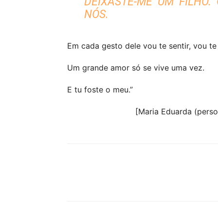
DEIXASTE-ME UM FILHO.
NÓS.
Em cada gesto dele vou te sentir, vou t
Um grande amor só se vive uma vez.
E tu foste o meu.”
[Maria Eduarda (perso
Partilhar