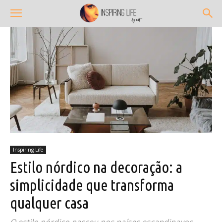
Inspiring Life
Estilo nórdico na decoração: a
simplicidade que transforma
qualquer casa
O estilo nórdico nasceu nos países escandinavos,