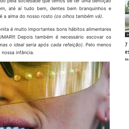
ado pela sociedade que temos de ter uma dentição
 bem, até aí tudo bem, dentes bem branquinhos e
o é a alma do nosso rosto
(os olhos também vá).
nita é muito importantes bons hábitos alimentares
I
MAR!!! Depois também é necessário escovar os
7
mas o ideal seria após cada refeição).
Pelo menos
e
 nossa infância.
In