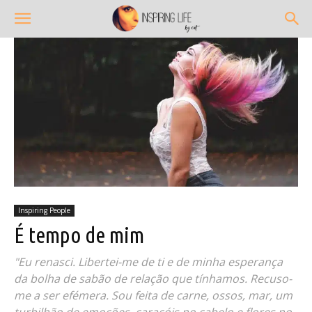
Inspiring People
É tempo de mim
"Eu renasci. Libertei-me de ti e de minha esperança
da bolha de sabão de relação que tínhamos. Recuso-
me a ser efémera. Sou feita de carne, ossos, mar, um
turbilhão de emoções, caracóis no cabelo e flores no