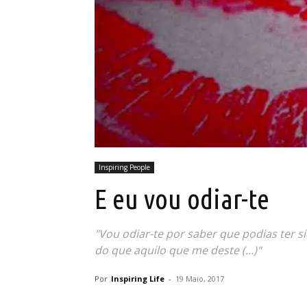
Inspiring People
E eu vou odiar-te
"Vou odiar-te por saber que podias ter si
do que aquilo que me deste (...)"
Por
Inspiring Life
-
19 Maio, 2017